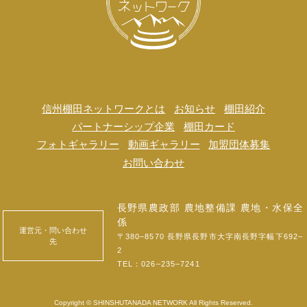
信州棚田ネットワークとは
お知らせ
棚田紹介
パートナーシップ企業
棚田カード
フォトギャラリー
動画ギャラリー
加盟団体募集
お問い合わせ
長野県農政部 農地整備課 農地・水保全
係
運営元・問い合わせ
〒380‒8570 長野県長野市大字南長野字幅下692‒
先
2
TEL：
026‒235‒7241
Copyright © SHINSHUTANADA NETWORK All Rights Reserved.