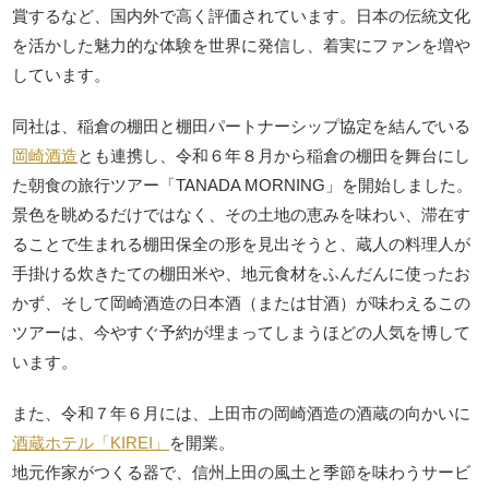
賞するなど、国内外で高く評価されています。日本の伝統文化
を活かした魅力的な体験を世界に発信し、着実にファンを増や
しています。
同社は、稲倉の棚田と棚田パートナーシップ協定を結んでいる
岡崎酒造
とも連携し、令和６年８月から稲倉の棚田を舞台にし
た朝食の旅行ツアー「TANADA MORNING」を開始しました。
景色を眺めるだけではなく、その土地の恵みを味わい、滞在す
ることで生まれる棚田保全の形を見出そうと、蔵人の料理人が
手掛ける炊きたての棚田米や、地元食材をふんだんに使ったお
かず、そして岡崎酒造の日本酒（または甘酒）が味わえるこの
ツアーは、今やすぐ予約が埋まってしまうほどの人気を博して
います。
また、令和７年６月には、上田市の岡崎酒造の酒蔵の向かいに
酒蔵ホテル「KIREI」
を開業。
地元作家がつくる器で、信州上田の風土と季節を味わうサービ