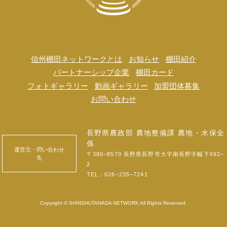
信州棚田ネットワークとは
お知らせ
棚田紹介
パートナーシップ企業
棚田カード
フォトギャラリー
動画ギャラリー
加盟団体募集
お問い合わせ
長野県農政部 農地整備課 農地・水保全
係
運営元・問い合わせ
〒380‒8570 長野県長野市大字南長野字幅下692‒
先
2
TEL：
026‒235‒7241
Copyright © SHINSHUTANADA NETWORK All Rights Reserved.