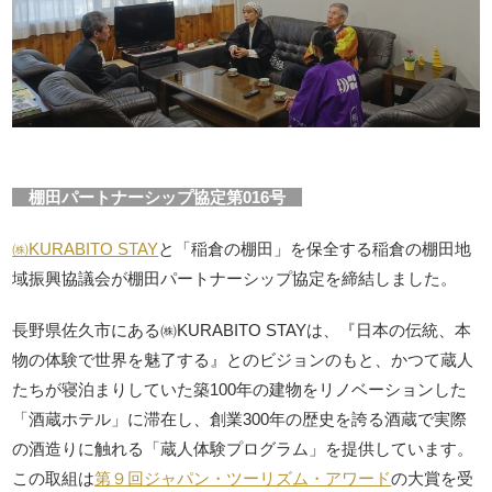
棚田パートナーシップ協定第016号
㈱KURABITO STAY
と「稲倉の棚田」を保全する稲倉の棚田地
域振興協議会が棚田パートナーシップ協定を締結しました。
長野県佐久市にある㈱KURABITO STAYは、『日本の伝統、本
物の体験で世界を魅了する』とのビジョンのもと、かつて蔵人
たちが寝泊まりしていた築100年の建物をリノベーションした
「酒蔵ホテル」に滞在し、創業300年の歴史を誇る酒蔵で実際
の酒造りに触れる「蔵人体験プログラム」を提供しています。
この取組は
第９回ジャパン・ツーリズム・アワード
の大賞を受