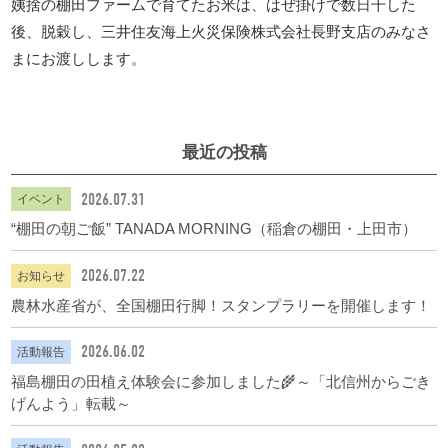
姨捨の棚田ファームで育てたお米は、はぜ掛けで数日干した
後、脱穀し、三井住友海上火災保険株式会社長野支店のみなさ
まにお渡しします。
最近の投稿
2026.07.31
イベント
“棚田の朝ご飯” TANADA MORNING（稲倉の棚田・上田市）
2026.07.22
お知らせ
農林水産省が、全国棚田行脚！スタンプラリーを開催します！
2026.06.02
活動報告
福島棚田の田植え体験会に参加しました🌾～「北信州からごき
げんよう」転載～