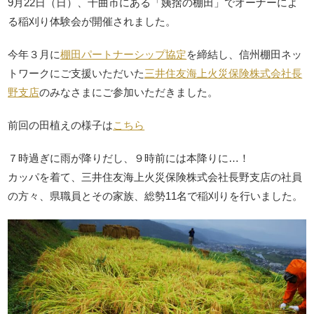
9月22日（日）、千曲市にある「姨捨の棚田」でオーナーによ
る稲刈り体験会が開催されました。
今年３月に
棚田パートナーシップ協定
を締結し、信州棚田ネッ
トワークにご支援いただいた
三井住友海上火災保険株式会社長
野支店
のみなさまにご参加いただきました。
前回の田植えの様子は
こちら
７時過ぎに雨が降りだし、９時前には本降りに…！
カッパを着て、三井住友海上火災保険株式会社長野支店の社員
の方々、県職員とその家族、総勢11名で稲刈りを行いました。