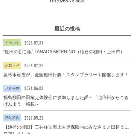
TEL:0265-76-6820
最近の投稿
2026.07.31
イベント
“棚田の朝ご飯” TANADA MORNING（稲倉の棚田・上田市）
2026.07.22
お知らせ
農林水産省が、全国棚田行脚！スタンプラリーを開催します！
2026.06.02
活動報告
福島棚田の田植え体験会に参加しました🌾～「北信州からごき
げんよう」転載～
2026.05.22
活動報告
【姨捨の棚田】三井住友海上火災保険㈱のみなさまと田植えに
参加しました。