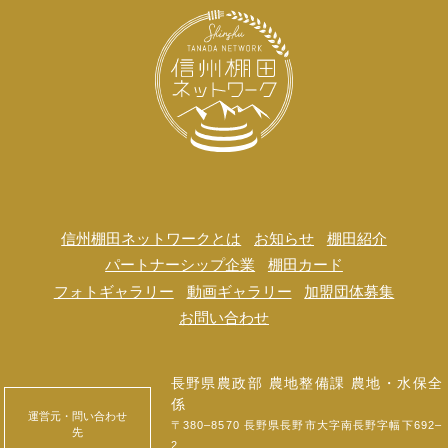
信州棚田ネットワークとは
お知らせ
棚田紹介
パートナーシップ企業
棚田カード
フォトギャラリー
動画ギャラリー
加盟団体募集
お問い合わせ
長野県農政部 農地整備課 農地・水保全
係
運営元・問い合わせ
〒380‒8570 長野県長野市大字南長野字幅下692‒
先
2