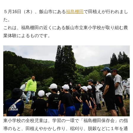
５月16日（木）、飯山市にある
福島棚田
で田植えが行われまし
た。
これは、福島棚田の近くにある飯山市立東小学校が取り組む農
業体験によるものです。
東小学校の全校児童は、学習の一環で「福島棚田保存会」の指
導のもと、田植えやかかし作り、稲刈り、脱穀などに１年を通