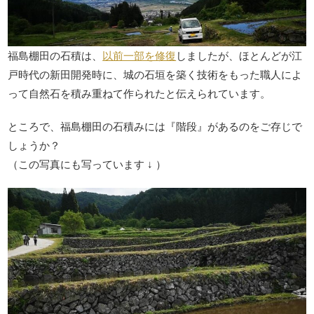
福島棚田の石積は、
以前一部を修復
しましたが、ほとんどが江
戸時代の新田開発時に、城の石垣を築く技術をもった職人によ
って自然石を積み重ねて作られたと伝えられています。
ところで、福島棚田の石積みには『階段』があるのをご存じで
しょうか？
（この写真にも写っています ↓ ）