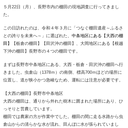
５月22日（月）、長野市内の棚田の現地調査に行ってきまし
た。
この日訪れたのは、令和４年３月に「つなぐ棚田遺産～ふるさ
との誇りを未来へ～」に選ばれた
、中条地区にある【大西の棚
田】
【栃倉の棚田】【田沢沖の棚田】、大岡地区にある【根越
下沖の棚田】長野市の４つの棚田です。
まずは長野市中条地区にある、大西・栃倉・田沢沖の棚田へ行
きました。虫倉山（1378ｍ）の南側、標高700ｍほどの場所に
位置し、道が狭小かつ急峻なため、運転には注意が必要です。
【大西の棚田】長野市中条地区
大西の棚田は、通りから外れた樹木に囲まれた場所にあり、ひ
っそりと営農しています。
棚田では農家の方が作業中でした。棚田の間に走る水路から虫
倉山からの清らかな水が流れ、田んぼに水が張られていまし