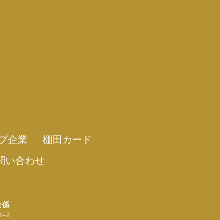
プ企業
棚田カード
問い合わせ
全係
2‒2