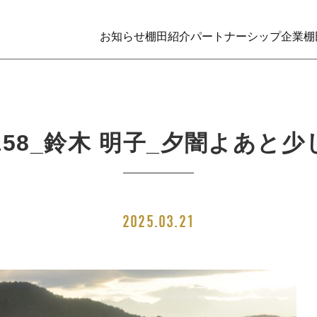
お知らせ
棚田紹介
パートナーシップ企業
棚
-158_鈴木 明子_夕闇よあと
2025.03.21